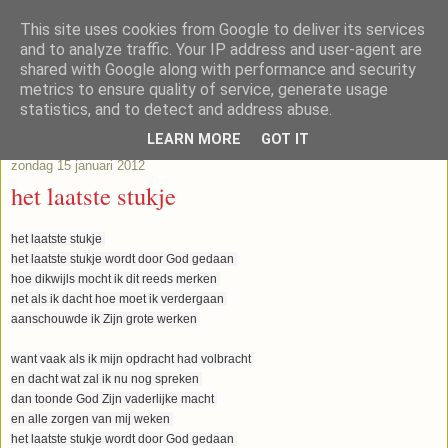
This site uses cookies from Google to deliver its services
Lub's Blog
and to analyze traffic. Your IP address and user-agent are
shared with Google along with performance and security
metrics to ensure quality of service, generate usage
statistics, and to detect and address abuse.
▼
LEARN MORE
GOT IT
zondag 15 januari 2012
het laatste stukje
het laatste stukje
het laatste stukje wordt door God gedaan
hoe dikwijls mocht ik dit reeds merken
net als ik dacht hoe moet ik verdergaan
aanschouwde ik Zijn grote werken
want vaak als ik mijn opdracht had volbracht
en dacht wat zal ik nu nog spreken
dan toonde God Zijn vaderlijke macht
en alle zorgen van mij weken
het laatste stukje wordt door God gedaan