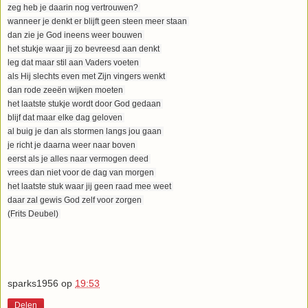
zeg heb je daarin nog vertrouwen?
wanneer je denkt er blijft geen steen meer staan
dan zie je God ineens weer bouwen
het stukje waar jij zo bevreesd aan denkt
leg dat maar stil aan Vaders voeten
als Hij slechts even met Zijn vingers wenkt
dan rode zeeën wijken moeten
het laatste stukje wordt door God gedaan
blijf dat maar elke dag geloven
al buig je dan als stormen langs jou gaan
je richt je daarna weer naar boven
eerst als je alles naar vermogen deed
vrees dan niet voor de dag van morgen
het laatste stuk waar jij geen raad mee weet
daar zal gewis God zelf voor zorgen
(Frits Deubel)
sparks1956
op
19:53
Delen