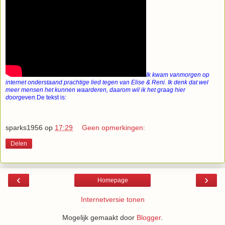
Ik kwam vanmorgen op
internet onderstaand prachtige lied tegen van Elise & Reni. Ik denk dat wel
meer mensen het kunnen waarderen, daarom wil ik het graag hier
doorgeven.
De tekst is:
sparks1956
op
17:29
Geen opmerkingen:
Delen
‹
›
Homepage
Internetversie tonen
Mogelijk gemaakt door
Blogger
.