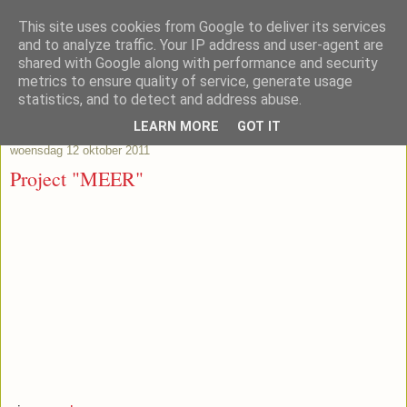
This site uses cookies from Google to deliver its services
Lub's Blog
and to analyze traffic. Your IP address and user-agent are
shared with Google along with performance and security
metrics to ensure quality of service, generate usage
statistics, and to detect and address abuse.
▼
LEARN MORE
GOT IT
woensdag 12 oktober 2011
Project "MEER"