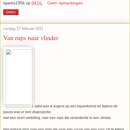
sparks1956
op
04:01
Geen opmerkingen:
Delen
zondag 27 februari 2011
Van rups naar vlinder
Laatst was ik ergens op een bijeenkomst en tijdens de
pauze was er een diaprojectie.
met een soort vertelling, over een rups die veranderde in een vlinder.
Het verhaal ging over een man die naar een cocon van een rups zat te kijken.