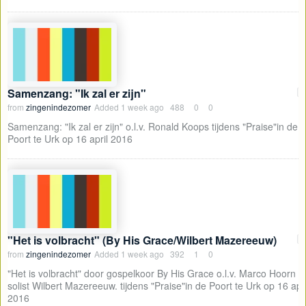
Samenzang: "Ik zal er zijn"
05
from
zingenindezomer
Added
1 week ago
488
0
0
Samenzang: "Ik zal er zijn" o.l.v. Ronald Koops tijdens "Praise"in de
Poort te Urk op 16 april 2016
"Het is volbracht" (By His Grace/Wilbert Mazereeuw)
04
from
zingenindezomer
Added
1 week ago
392
1
0
"Het is volbracht" door gospelkoor By His Grace o.l.v. Marco Hoorn 
solist Wilbert Mazereeuw. tijdens "Praise"in de Poort te Urk op 16 apri
2016