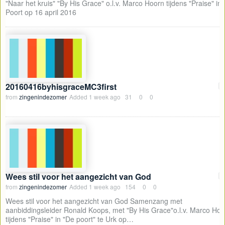
"Naar het kruis" "By His Grace" o.l.v. Marco Hoorn tijdens "Praise" in
Poort op 16 april 2016
20160416byhisgraceMC3first
04
from
zingenindezomer
Added
1 week ago
31
0
0
Wees stil voor het aangezicht van God
03
from
zingenindezomer
Added
1 week ago
154
0
0
Wees stil voor het aangezicht van God Samenzang met
aanbiddingsleider Ronald Koops, met "By His Grace"o.l.v. Marco Hoo
tijdens "Praise" in "De poort" te Urk op…