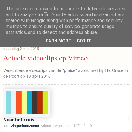
This site uses cookies from Google to deliver its services
Lub's Blog
and to analyze traffic. Your IP address and user-agent are
shared with Google along with performance and security
metrics to ensure quality of service, generate usage
statistics, and to detect and address abuse.
▼
LEARN MORE
GOT IT
maandag 2 mei 2016
Actuele videoclips op Vimeo
Verschillende videoclips van de "praise" avond met By His Grace in
de Poort op 16 april 2016
Naar het kruis
04
from
zingenindezomer
Added
1 week ago
147
0
0