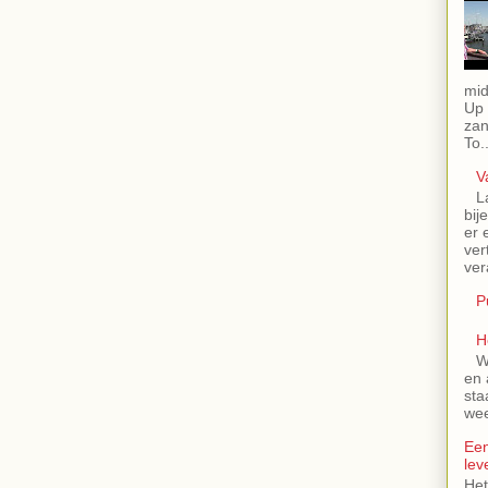
mid
Up 
zan
To..
V
L
bij
er 
ver
ver
P
H
W
en 
sta
wee
Een
lev
Het