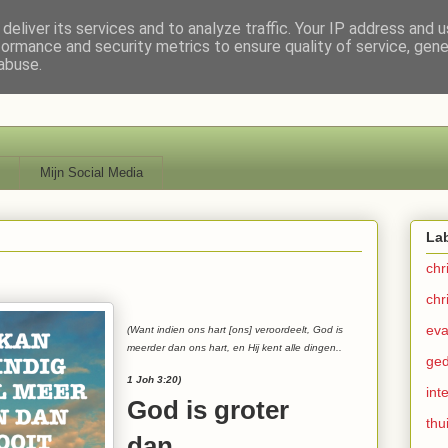
deliver its services and to analyze traffic. Your IP address and 
formance and security metrics to ensure quality of service, gen
abuse.
Mijn Social Media
La
chri
chr
eva
(
Want indien ons hart [ons] veroordeelt, God is
meerder dan ons hart, en Hij kent alle dingen.
.
ged
1 Joh 3:20)
int
God is groter
thu
dan…