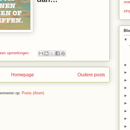
voe
zin
Blo
▼
een opmerkingen:
►
►
Homepage
Oudere posts
►
►
bonneren op:
Posts (Atom)
►
►
►
►
►