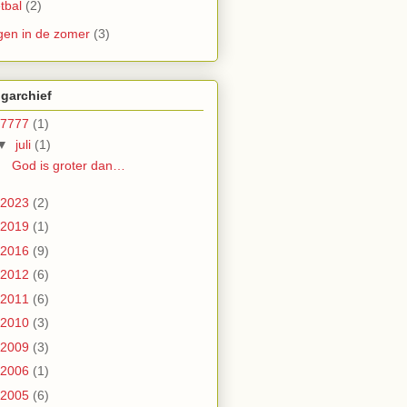
tbal
(2)
gen in de zomer
(3)
garchief
7777
(1)
▼
juli
(1)
God is groter dan…
2023
(2)
2019
(1)
2016
(9)
2012
(6)
2011
(6)
2010
(3)
2009
(3)
2006
(1)
2005
(6)