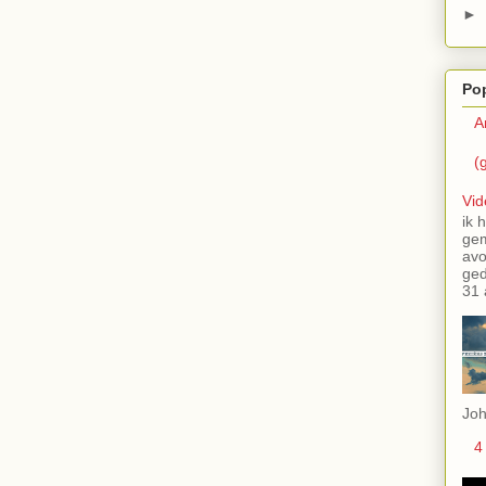
►
Pop
A
(g
Vid
ik 
ge
avo
ged
31 
Joh
4