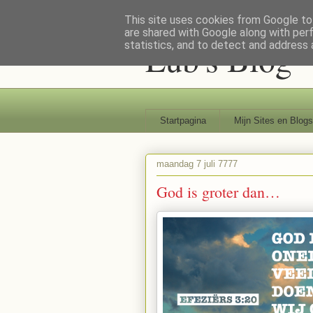
This site uses cookies from Google to 
are shared with Google along with per
Lub's Blog
statistics, and to detect and address 
Startpagina
Mijn Sites en Blogs
maandag 7 juli 7777
God is groter dan…