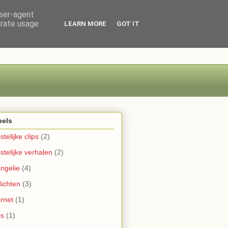
user-agent
erate usage
LEARN MORE
GOT IT
bels
stelijke clips
(2)
istelijke verhalen
(2)
ngelie
(4)
ichten
(3)
ernet
(1)
is
(1)