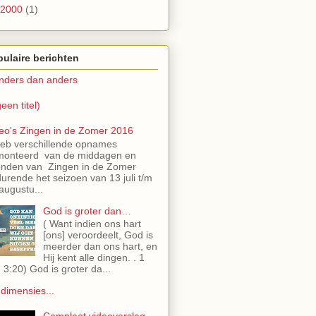
2000
(1)
ulaire berichten
nders dan anders
een titel)
eo's Zingen in de Zomer 2016
heb verschillende opnames
monteerd van de middagen en
nden van Zingen in de Zomer
urende het seizoen van 13 juli t/m
augustu...
God is groter dan…
( Want indien ons hart
[ons] veroordeelt, God is
meerder dan ons hart, en
Hij kent alle dingen. . 1
 3:20) God is groter da...
 dimensies...