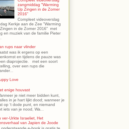
Compleet videoverslag
zangmiddag "Warming
Up Zingen in de Zomer
2016"
Compleet videoverslag
dag Kerkje aan de Zee "Warming
Zingen in de Zomer 2016" met
g en muziek van de familie Pieter
.
an rups naar vlinder
aatst was ik ergens op een
eenkomst en tijdens de pauze was
een diaprojectie. met een soort
telling, over een rups die
ander...
uppy Love
et enige houvast
anneer je niet meer bidden kunt,
alles in je hart lijkt dood; wanneer je
at op ‘t dode punt, en niemand
t iets van je nood, Wa...
 ver-Urkte Israeliet, Het
ensverhaal van Japien de Joode
 onderstaande e-book is gratis te